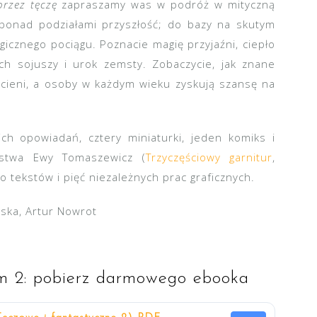
przez tęczę
zapraszamy was w podróż w mityczną
 ponad podziałami przyszłość; do bazy na skutym
cznego pociągu. Poznacie magię przyjaźni, ciepło
ch sojuszy i urok zemsty. Zobaczycie, jak znane
dcieni, a osoby w każdym wieku zyskują szansę na
ch opowiadań, cztery miniaturki, jeden komiks i
rstwa Ewy Tomaszewicz (
Trzyczęściowy garnitur
,
 do tekstów i pięć niezależnych prac graficznych.
ka, Artur Nowrot
om 2: pobierz darmowego ebooka