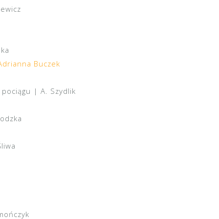
zewicz
ska
Adrianna Buczek
pociągu | A. Szydlik
godzka
liwa
imończyk