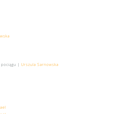
owska
o pociągu |
Urszula Sarnowska
ael