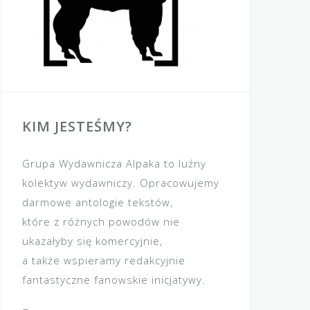
KIM JESTEŚMY?
Grupa Wydawnicza Alpaka to luźny
kolektyw wydawniczy. Opracowujemy
darmowe antologie tekstów,
które z różnych powodów nie
ukazałyby się komercyjnie,
a także wspieramy redakcyjnie
fantastyczne fanowskie inicjatywy.