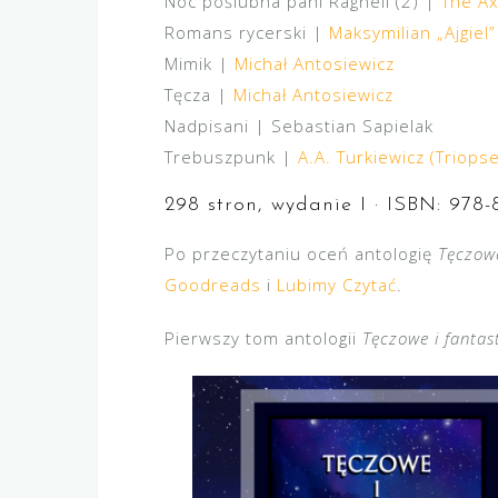
Noc poślubna pani Ragnell (2) |
The Ax
Romans rycerski |
Maksymilian „Ajgiel”
Mimik |
Michał Antosiewicz
Tęcza |
Michał Antosiewicz
Nadpisani | Sebastian Sapielak
Trebuszpunk |
A.A. Turkiewicz (Triops
298 stron, wydanie I · ISBN: 978-
Po przeczytaniu oceń antologię
Tęczowe
Goodreads
i
Lubimy Czytać
.
Pierwszy tom antologii
Tęczowe i fanta