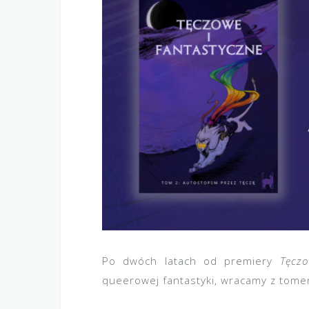
Po dwóch latach od premiery
Tęczo
queerowej fantastyki, wracamy z tome