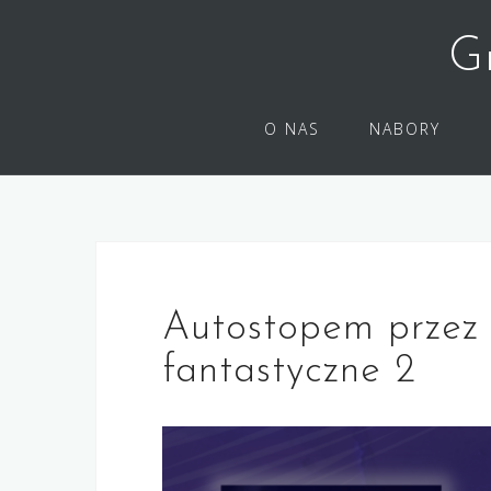
Skip
to
G
content
O NAS
NABORY
Autostopem przez 
fantastyczne 2