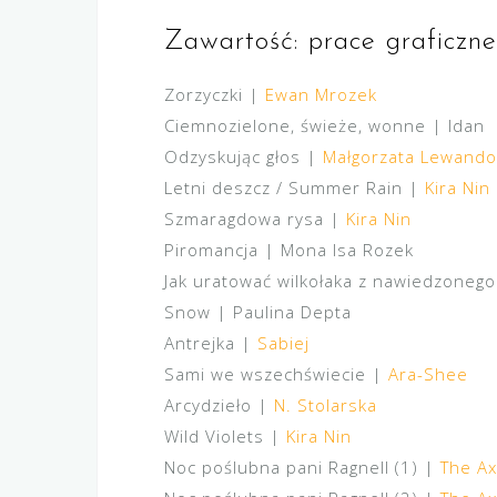
Zawartość: prace graficzne
Zorzyczki |
Ewan Mrozek
Ciemnozielone, świeże, wonne | Idan
Odzyskując głos |
Małgorzata Lewand
Letni deszcz / Summer Rain |
Kira Nin
Szmaragdowa rysa |
Kira Nin
Piromancja | Mona Isa Rozek
Jak uratować wilkołaka z nawiedzoneg
Snow | Paulina Depta
Antrejka |
Sabiej
Sami we wszechświecie |
Ara-Shee
Arcydzieło |
N. Stolarska
Wild Violets |
Kira Nin
Noc poślubna pani Ragnell (1) |
The Ax