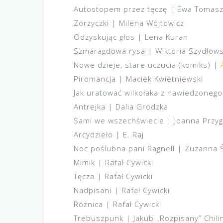
Autostopem przez tęczę | Ewa Tomas
Zorzyczki | Milena Wójtowicz
Odzyskując głos | Lena Kuran
Szmaragdowa rysa | Wiktoria Szydłow
Nowe dzieje, stare uczucia (komiks) |
Piromancja | Maciek Kwietniewski
Jak uratować wilkołaka z nawiedzonego 
Antrejka | Dalia Grodzka
Sami we wszechświecie | Joanna Przy
Arcydzieło | E. Raj
Noc poślubna pani Ragnell | Zuzanna Ś
Mimik | Rafał Cywicki
Tęcza | Rafał Cywicki
Nadpisani | Rafał Cywicki
Różnica | Rafał Cywicki
Trebuszpunk | Jakub „Rozpisany” Chil