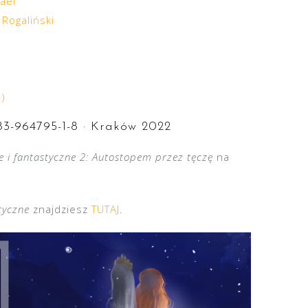
ael
 Rogaliński
e)
83-964795-1-8
· Kraków 2022
 i fantastyczne 2: Autostopem przez tęczę
na
styczne
znajdziesz
TUTAJ
.