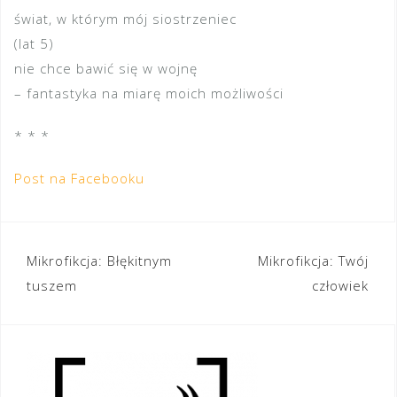
świat, w którym mój siostrzeniec
(lat 5)
nie chce bawić się w wojnę
– fantastyka na miarę moich możliwości
* * *
Post na Facebooku
Nawigacja
Mikrofikcja: Błękitnym
Mikrofikcja: Twój
tuszem
człowiek
wpisu