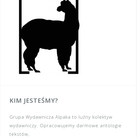
KIM JESTEŚMY?
Grupa Wydawnicza Alpaka to luźny kolektyw
wydawniczy. Opracowujemy darmowe antologie
tekstów,