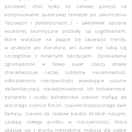
poczekać, choć byłby to ciekawy pomysł na
kontynuowanie queerowej tematyki po zakończeniu
Tęczowych i fantastycznych
…) – jakkolwiek opisane
wcześniej teoretyczne podziały są uogólnieniem,
które wskazuje na dające się zauważyć trendy,
w praktyce ani literatura, ani queer nie lubią się
szczególnie z binarnymi opozycjami. Opowiadania
zgromadzone w
Słowo queer znaczy dziwny
charakteryzuje raczej subtelna niesamowitość,
odkształcenia rzeczywistości wywołujące uczucie
defamiliaryzacji, niezadomowienia. Ich bohaterowie,
bohaterki i osoby bohaterskie czasem trafiają do
lirycznego science fiction, czasem historycznego dark
fantasy, czasem do realiów bardzo bliskich naszym;
szukają stałego punktu w rzeczywistości, która
okazuje się z gruntu niestabilna; miejsca dla siebie