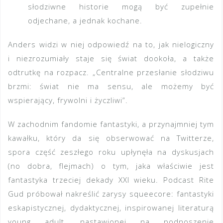
słodziwne historie mogą być zupełnie
odjechane, a jednak kochane.
Anders widzi w niej odpowiedź na to, jak nielogiczny
i niezrozumiały staje się świat dookoła, a także
odtrutkę na rozpacz. „Centralne przesłanie słodziwu
brzmi: świat nie ma sensu, ale możemy być
wspierający, frywolni i życzliwi”.
W zachodnim fandomie fantastyki, a przynajmniej tym
kawałku, który da się obserwować na Twitterze,
spora część zeszłego roku upłynęła na dyskusjach
(no dobra, flejmach) o tym, jaka właściwie jest
fantastyka trzeciej dekady XXI wieku. Podcast Rite
Gud próbował nakreślić zarysy squeecore: fantastyki
eskapistycznej, dydaktycznej, inspirowanej literaturą
young adult, nastawionej na podnoszenie