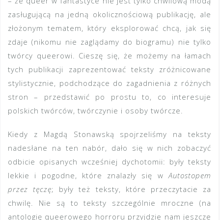
– że queer w fantastyce nie jest tylko chwilową modą
zasługującą na jedną okolicznościową publikację, ale
złożonym tematem, który eksplorować chcą, jak się
zdaje (nikomu nie zaglądamy do biogramu) nie tylko
twórcy queerowi. Cieszę się, że możemy na łamach
tych publikacji zaprezentować teksty zróżnicowane
stylistycznie, podchodzące do zagadnienia z różnych
stron – przedstawić po prostu to, co interesuje
polskich twórców, twórczynie i osoby twórcze.
Kiedy z Magdą Stonawską spojrzeliśmy na teksty
nadesłane na ten nabór, dało się w nich zobaczyć
odbicie opisanych wcześniej dychotomii: były teksty
lekkie i pogodne, które znalazły się w
Autostopem
przez tęczę
; były też teksty, które przeczytacie za
chwilę. Nie są to teksty szczególnie mroczne (na
antologię queerowego horroru przyjdzie nam jeszcze