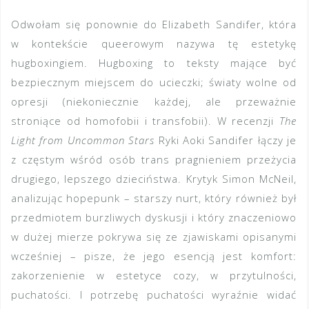
Odwołam się ponownie do Elizabeth Sandifer, która
w kontekście queerowym nazywa tę estetykę
hugboxingiem. Hugboxing to teksty mające być
bezpiecznym miejscem do ucieczki; światy wolne od
opresji (niekoniecznie każdej, ale przeważnie
stroniące od homofobii i transfobii). W recenzji
The
Light from Uncommon Stars
Ryki Aoki Sandifer łączy je
z częstym wśród osób trans pragnieniem przeżycia
drugiego, lepszego dzieciństwa. Krytyk Simon McNeil,
analizując hopepunk – starszy nurt, który również był
przedmiotem burzliwych dyskusji i który znaczeniowo
w dużej mierze pokrywa się ze zjawiskami opisanymi
wcześniej – pisze, że jego esencją jest komfort:
zakorzenienie w estetyce cozy, w przytulności,
puchatości. I potrzebę puchatości wyraźnie widać