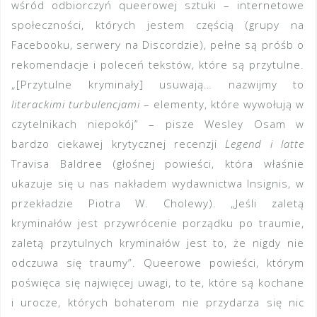
wśród odbiorczyń queerowej sztuki – internetowe
społeczności, których jestem częścią (grupy na
Facebooku, serwery na Discordzie), pełne są próśb o
rekomendacje i poleceń tekstów, które są przytulne.
„[Przytulne kryminały] usuwają… nazwijmy to
literackimi turbulencjami
– elementy, które wywołują w
czytelnikach niepokój” – pisze Wesley Osam w
bardzo ciekawej krytycznej recenzji
Legend i latte
Travisa Baldree (głośnej powieści, która właśnie
ukazuje się u nas nakładem wydawnictwa Insignis, w
przekładzie Piotra W. Cholewy). „Jeśli zaletą
kryminałów jest przywrócenie porządku po traumie,
zaletą przytulnych kryminałów jest to, że nigdy nie
odczuwa się traumy”. Queerowe powieści, którym
poświęca się najwięcej uwagi, to te, które są kochane
i urocze, których bohaterom nie przydarza się nic