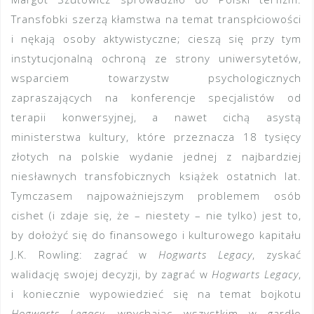
Transfobki szerzą kłamstwa na temat transpłciowości
i nękają osoby aktywistyczne; cieszą się przy tym
instytucjonalną ochroną ze strony uniwersytetów,
wsparciem towarzystw psychologicznych
zapraszających na konferencje specjalistów od
terapii konwersyjnej, a nawet cichą asystą
ministerstwa kultury, które przeznacza 18 tysięcy
złotych na polskie wydanie jednej z najbardziej
niesławnych transfobicznych książek ostatnich lat.
Tymczasem najpoważniejszym problemem osób
cishet (i zdaje się, że – niestety – nie tylko) jest to,
by dołożyć się do finansowego i kulturowego kapitału
J.K. Rowling: zagrać w
Hogwarts Legacy
, zyskać
walidację swojej decyzji, by zagrać w
Hogwarts Legacy
,
i koniecznie wypowiedzieć się na temat bojkotu
Hogwarts Legacy
, wpychając wszystkim w gardło