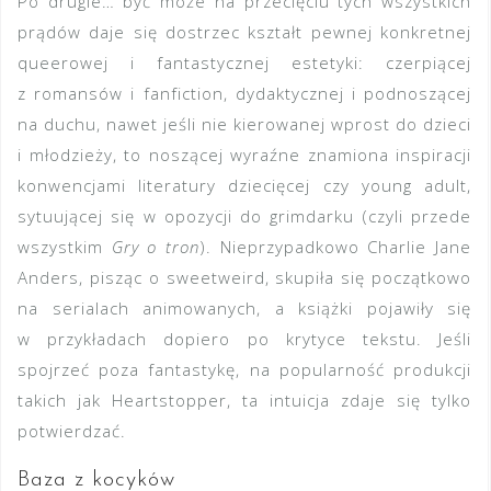
Po drugie… być może na przecięciu tych wszystkich
prądów daje się dostrzec kształt pewnej konkretnej
queerowej i fantastycznej estetyki: czerpiącej
z romansów i fanfiction, dydaktycznej i podnoszącej
na duchu, nawet jeśli nie kierowanej wprost do dzieci
i młodzieży, to noszącej wyraźne znamiona inspiracji
konwencjami literatury dziecięcej czy young adult,
sytuującej się w opozycji do grimdarku (czyli przede
wszystkim
Gry o tron
). Nieprzypadkowo Charlie Jane
Anders, pisząc o sweetweird, skupiła się początkowo
na serialach animowanych, a książki pojawiły się
w przykładach dopiero po krytyce tekstu. Jeśli
spojrzeć poza fantastykę, na popularność produkcji
takich jak Heartstopper, ta intuicja zdaje się tylko
potwierdzać.
Baza z kocyków