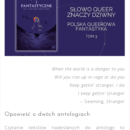
When the world is a danger to you
Will you rise up in rage or do you
Keep gettin’ stranger, I do
I keep gettin’ stranger
– Seeming,
Stranger
Opowieść o dwóch antologiach
Czytanie tekstów nadesłanych do antologii to