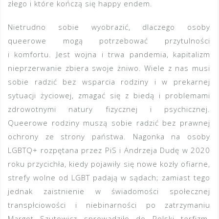
złego i które kończą się happy endem.
Nietrudno sobie wyobrazić, dlaczego osoby
queerowe mogą potrzebować przytulności
i komfortu. Jest wojna i trwa pandemia, kapitalizm
nieprzerwanie zbiera swoje żniwo. Wiele z nas musi
sobie radzić bez wsparcia rodziny i w prekarnej
sytuacji życiowej, zmagać się z biedą i problemami
zdrowotnymi natury fizycznej i psychicznej.
Queerowe rodziny muszą sobie radzić bez prawnej
ochrony ze strony państwa. Nagonka na osoby
LGBTQ+ rozpętana przez PiS i Andrzeja Dudę w 2020
roku przycichła, kiedy pojawiły się nowe kozły ofiarne,
strefy wolne od LGBT padają w sądach; zamiast tego
jednak zaistnienie w świadomości społecznej
transpłciowości i niebinarności po zatrzymaniu
Margot Szutowicz sprowadziło do Polski terfizm.